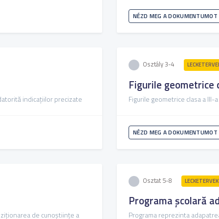
NÉZD MEG A DOKUMENTUMOT
Osztály 3-4
LECKETERVE
Figurile geometrice c
atorită indicațiilor precizate
Figurile geometrice clasa a III-a
NÉZD MEG A DOKUMENTUMOT
Osztat 5-8
LECKETERVEK
Programa școlară ad
iziționarea de cunoștiințe a
Programa reprezinta adapatrea 