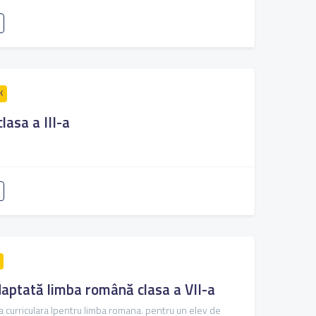
K
lasa a III-a
aptată limba română clasa a VII-a
curriculara lpentru limba romana. pentru un elev de