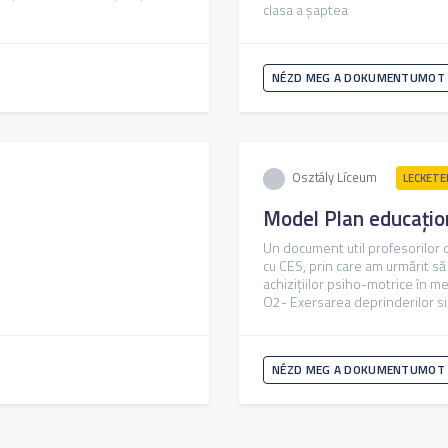
clasa a șaptea
NÉZD MEG A DOKUMENTUMOT
Osztály Líceum
LECKETE
Model Plan educațion
Un document util profesorilor de
cu CES, prin care am urmărit să
achiziţiilor psiho-motrice în me
O2- Exersarea deprinderilor si a
NÉZD MEG A DOKUMENTUMOT