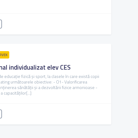
RVEK
al individualizat elev CES
 educație fizică și sport, la clasele în care există copii
 ating următoarele obiective: - O1- Valorificarea
nţinerea sănătăţii şi a dezvoltării fizice armonioase -
 capacităţilor[...]