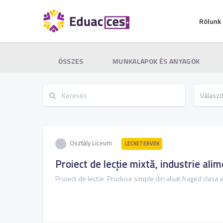
Rólunk
ÖSSZES
MUNKALAPOK ÉS ANYAGOK
Osztály Líceum
LECKETERVEK
Proiect de lecție mixtă, industrie alim
Proiect de lectie. Produse simple din aluat fraged clasa a