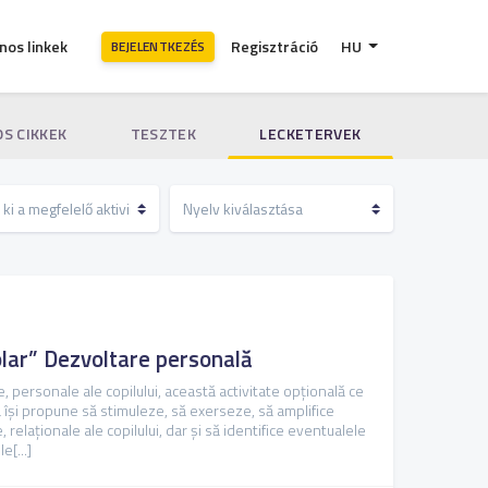
nos linkek
Regisztráció
HU
BEJELENTKEZÉS
S CIKKEK
TESZTEK
LECKETERVEK
olar” Dezvoltare personală
, personale ale copilului, această activitate opţională ce
îşi propune să stimuleze, să exerseze, să amplifice
, relaţionale ale copilului, dar şi să identifice eventualele
e[...]