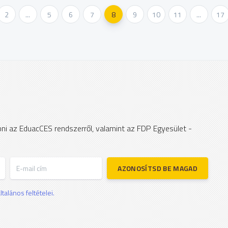
2
...
5
6
7
8
9
10
11
...
17
apni az EduacCES rendszerről, valamint az FDP Egyesület -
E-mail cím
AZONOSÍTSD BE MAGAD
talános feltételei.