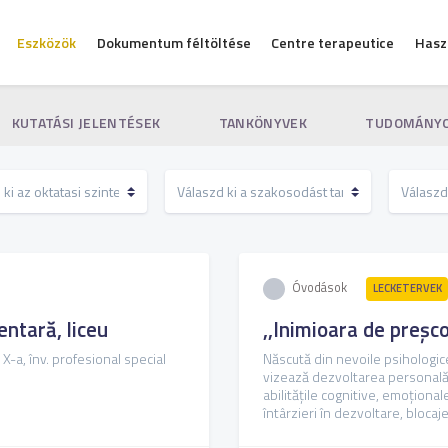
Eszközök
Dokumentum féltöltése
Centre terapeutice
Hasz
KUTATÁSI JELENTÉSEK
TANKÖNYVEK
TUDOMÁNYO
Óvodások
LECKETERVEK
entară, liceu
,,Inimioara de preșc
 X-a, înv. profesional special
Născută din nevoile psihologice
vizează dezvoltarea personală 
abilităţile cognitive, emoţionale
întârzieri în dezvoltare, blocajel