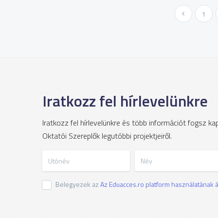
« Előző
1
Iratkozz fel hírlevelünkre
Iratkozz fel hírlevelünkre és több információt fogsz k
Oktatói Szereplők legutóbbi projektjeiről.
Utónév
Név
Belegyezek az
Az Eduacces.ro platform használatának ál