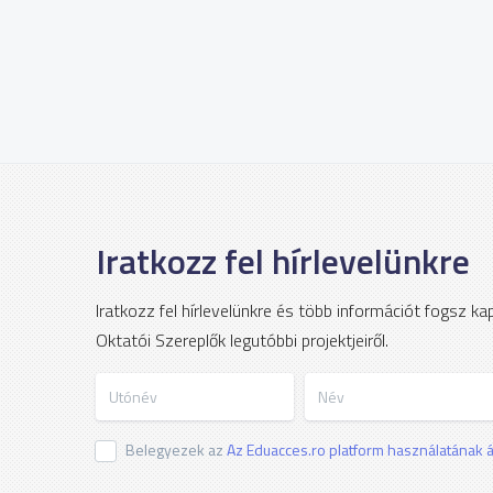
Iratkozz fel hírlevelünkre
Iratkozz fel hírlevelünkre és több információt fogsz k
Oktatói Szereplők legutóbbi projektjeiről.
Utónév
Név
Belegyezek az
Az Eduacces.ro platform használatának ál