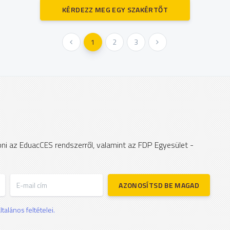
KÉRDEZZ MEG EGY SZAKÉRTŐT
« Előző
1
2
3
Következő »
apni az EduacCES rendszerről, valamint az FDP Egyesület -
E-mail cím
AZONOSÍTSD BE MAGAD
talános feltételei.