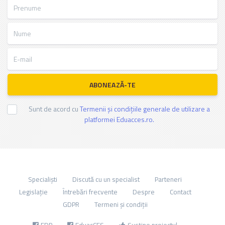
Prenume
Nume
E-mail
ABONEAZĂ-TE
Sunt de acord cu
Termenii și condițiile generale de utilizare a
platformei Eduacces.ro.
Specialiști
Discută cu un specialist
Parteneri
Legislație
Întrebări frecvente
Despre
Contact
GDPR
Termeni și condiții