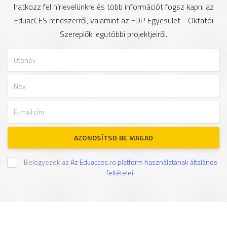
Iratkozz fel hírlevelünkre és több információt fogsz kapni az
EduacCES rendszerről, valamint az FDP Egyesület - Oktatói
Szereplők legutóbbi projektjeiről.
Utónév
Név
E-mail cím
AZONOSÍTSD BE MAGAD
Belegyezek az
Az Eduacces.ro platform használatának általános
feltételei.