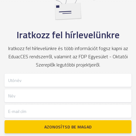
Iratkozz fel hírlevelünkre
Iratkozz fel hírlevelünkre és több információt fogsz kapni az
EduacCES rendszerről, valamint az FDP Egyesület - Oktatói
Szereplők legutóbbi projektjeiről.
Utónév
Név
E-mail cím
AZONOSÍTSD BE MAGAD