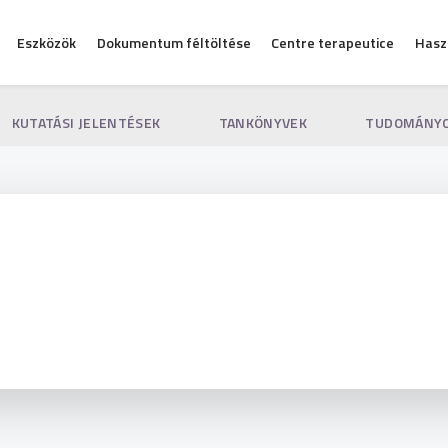
Eszközök
Dokumentum féltöltése
Centre terapeutice
Hasz
KUTATÁSI JELENTÉSEK
TANKÖNYVEK
TUDOMÁNYO