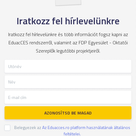
Iratkozz fel hírlevelünkre
Iratkozz fel hírlevelünkre és több információt fogsz kapni az
EduacCES rendszerről, valamint az FDP Egyesület - Oktatói
Szereplők legutóbbi projektjeiről.
Utónév
Név
E-mail cím
AZONOSÍTSD BE MAGAD
Belegyezek az
Az Eduacces.ro platform használatának általános
feltételei.