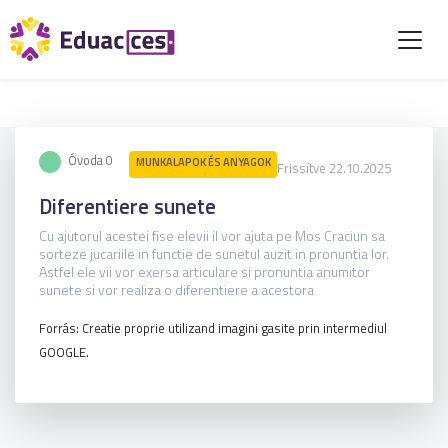
Óvoda 0
MUNKALAPOK ÉS ANYAGOK
Frissítve 22.10.2025
Diferentiere sunete
Cu ajutorul acestei fise elevii il vor ajuta pe Mos Craciun sa
sorteze jucariile in functie de sunetul auzit in pronuntia lor.
Astfel ele vii vor exersa articulare si pronuntia anumitor
sunete si vor realiza o diferentiere a acestora
Forrás: Creatie proprie utilizand imagini gasite prin intermediul
GOOGLE.