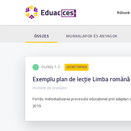
Rólunk
ÖSSZES
MUNKALAPOK ÉS ANYAGOK
Osztály 1-2
LECKETERVEK
Exemplu plan de lecție Limba română 
modele de predare
Forrás: Individualizarea procesului educational prin adaptari
2019