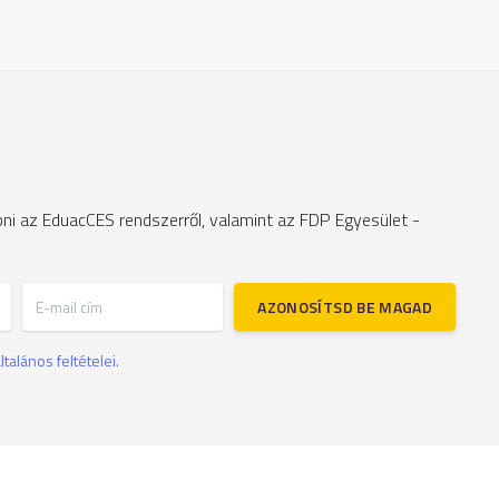
apni az EduacCES rendszerről, valamint az FDP Egyesület -
E-mail cím
AZONOSÍTSD BE MAGAD
talános feltételei.