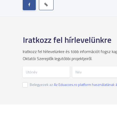
Iratkozz fel hírlevelünkre
Iratkozz fel hírlevelünkre és több információt fogsz k
Oktatói Szereplők legutóbbi projektjeiről.
Utónév
Név
Belegyezek az
Az Eduacces.ro platform használatának ál