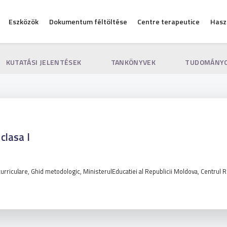
Eszközök
Dokumentum féltöltése
Centre terapeutice
Hasz
KUTATÁSI JELENTÉSEK
TANKÖNYVEK
TUDOMÁNYO
clasa I
 curriculare, Ghid metodologic, MinisterulEducatiei al Republicii Moldova, Centru