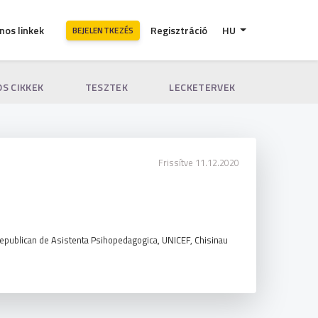
nos linkek
Regisztráció
HU
BEJELENTKEZÉS
S CIKKEK
TESZTEK
LECKETERVEK
Frissítve 11.12.2020
l Republican de Asistenta Psihopedagogica, UNICEF, Chisinau