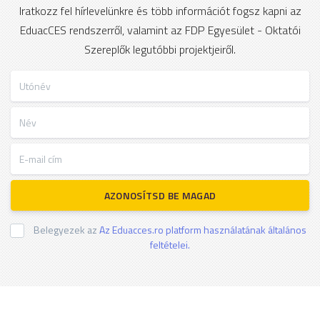
Iratkozz fel hírlevelünkre és több információt fogsz kapni az
EduacCES rendszerről, valamint az FDP Egyesület - Oktatói
Szereplők legutóbbi projektjeiről.
Utónév
Név
E-mail cím
AZONOSÍTSD BE MAGAD
Belegyezek az
Az Eduacces.ro platform használatának általános
feltételei.