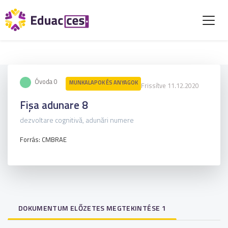
Óvoda 0
MUNKALAPOK ÉS ANYAGOK
Frissítve 11.12.2020
Fișa adunare 8
dezvoltare cognitivă, adunări numere
Forrás: CMBRAE
DOKUMENTUM ELŐZETES MEGTEKINTÉSE 1