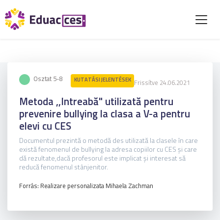
Osztat 5-8
KUTATÁSI JELENTÉSEK
Frissítve 24.06.2021
Metoda ,,Intreabă" utilizată pentru
prevenire bullying la clasa a V-a pentru
elevi cu CES
Documentul prezintă o metodă des utilizată la clasele în care
există fenomenul de bullying la adresa copiilor cu CES și care
dă rezultate,dacă profesorul este implicat și interesat să
reducă fenomenul stânjenitor.
Forrás: Realizare personalizata Mihaela Zachman