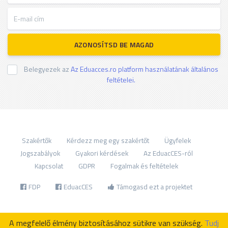
E-mail cím
AZONOSÍTSD BE MAGAD
Belegyezek az
Az Eduacces.ro platform használatának általános
feltételei.
Szakértők
Kérdezz meg egy szakértőt
Ügyfelek
Jogszabályok
Gyakori kérdések
Az EduacCES-ról
Kapcsolat
GDPR
Fogalmak és feltételek
FDP
EduacCES
Támogasd ezt a projektet
A megfelelő élmény biztosításához sütikre van szükség.
Tudj