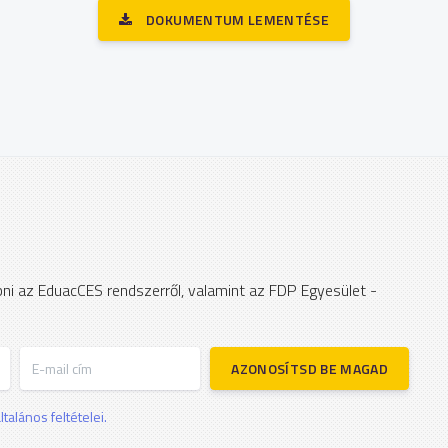
DOKUMENTUM LEMENTÉSE
apni az EduacCES rendszerről, valamint az FDP Egyesület -
E-mail cím
AZONOSÍTSD BE MAGAD
talános feltételei.