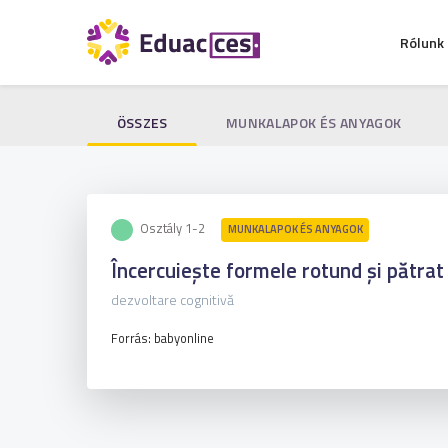
Rólunk
ÖSSZES
MUNKALAPOK ÉS ANYAGOK
Osztály 1-2
MUNKALAPOK ÉS ANYAGOK
Încercuiește formele rotund și pătrat
dezvoltare cognitivă
Forrás: babyonline