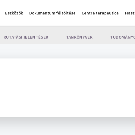
Eszközök
Dokumentum féltöltése
Centre terapeutice
Hasz
KUTATÁSI JELENTÉSEK
TANKÖNYVEK
TUDOMÁNYO