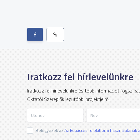
Iratkozz fel hírlevelünkre
Iratkozz fel hírlevelünkre és több információt fogsz k
Oktatói Szereplők legutóbbi projektjeiről.
Utónév
Név
Belegyezek az
Az Eduacces.ro platform használatának ál