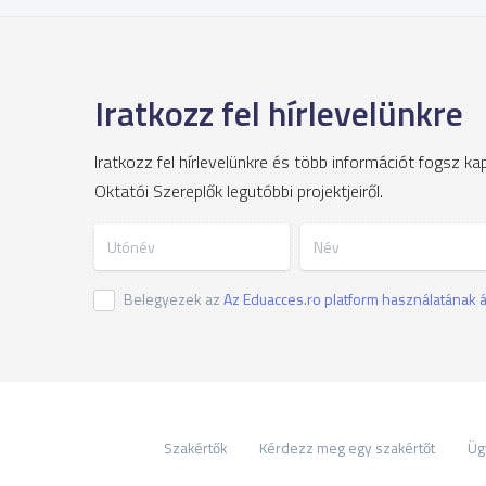
Iratkozz fel hírlevelünkre
Iratkozz fel hírlevelünkre és több információt fogsz k
Oktatói Szereplők legutóbbi projektjeiről.
Utónév
Név
Belegyezek az
Az Eduacces.ro platform használatának ál
Szakértők
Kérdezz meg egy szakértőt
Üg