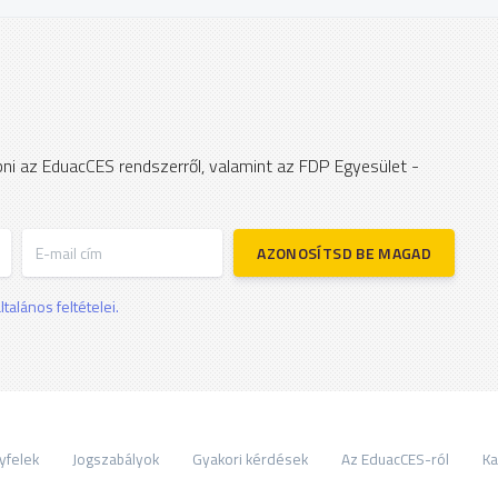
apni az EduacCES rendszerről, valamint az FDP Egyesület -
E-mail cím
AZONOSÍTSD BE MAGAD
talános feltételei.
yfelek
Jogszabályok
Gyakori kérdések
Az EduacCES-ról
Ka