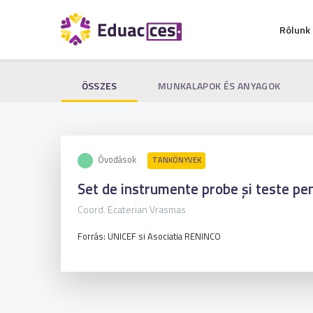
Rólunk
ÖSSZES
MUNKALAPOK ÉS ANYAGOK
Óvodások
TANKÖNYVEK
Set de instrumente probe și teste pent
Coord. Ecaterian Vrasmas
Forrás: UNICEF si Asociatia RENINCO