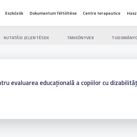
Eszközök
Dokumentum féltöltése
Centre terapeutice
Hasz
KUTATÁSI JELENTÉSEK
TANKÖNYVEK
TUDOMÁNYO
ru evaluarea educațională a copiilor cu dizabilităț