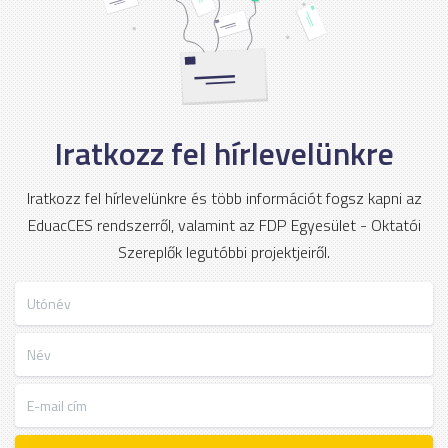
Iratkozz fel hírlevelünkre
Iratkozz fel hírlevelünkre és több információt fogsz kapni az
EduacCES rendszerről, valamint az FDP Egyesület - Oktatói
Szereplők legutóbbi projektjeiről.
Utónév
Név
E-mail cím