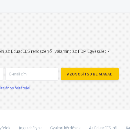
apni az EduacCES rendszerről, valamint az FDP Egyesület -
E-mail cím
AZONOSÍTSD BE MAGAD
talános feltételei.
yfelek
Jogszabályok
Gyakori kérdések
Az EduacCES-ról
Ka