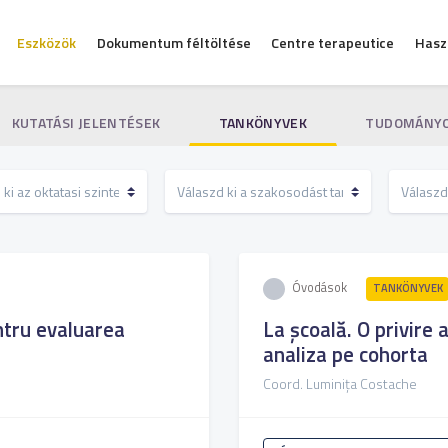
Eszközök
Dokumentum féltöltése
Centre terapeutice
Hasz
KUTATÁSI JELENTÉSEK
TANKÖNYVEK
TUDOMÁNYO
Óvodások
TANKÖNYVEK
ntru evaluarea
La școală. O privire 
analiza pe cohorta
Coord. Luminița Costache