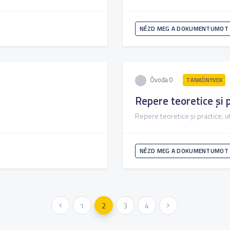
NÉZD MEG A DOKUMENTUMOT
Óvoda 0
TANKÖNYVEK
Repere teoretice și p
Repere teoretice și practice, ut
NÉZD MEG A DOKUMENTUMOT
« Előző
1
2
3
4
Következő »