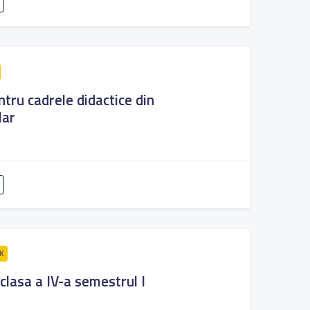
tru cadrele didactice din
lar
K
lasa a IV-a semestrul I