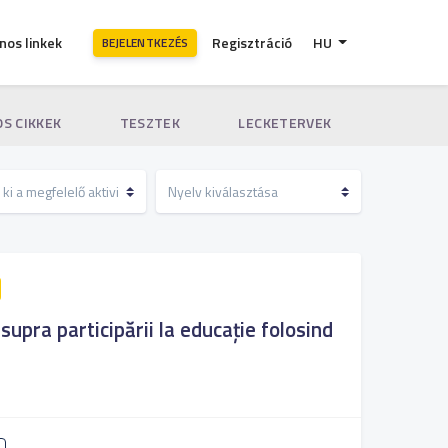
nos linkek
Regisztráció
HU
BEJELENTKEZÉS
S CIKKEK
TESZTEK
LECKETERVEK
asupra participării la educație folosind