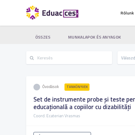
Rólunk
ÖSSZES
MUNKALAPOK ÉS ANYAGOK
Óvodások
TANKÖNYVEK
Set de instrumente probe și teste pe
educațională a copiilor cu dizabilități
Coord. Ecaterian Vrasmas