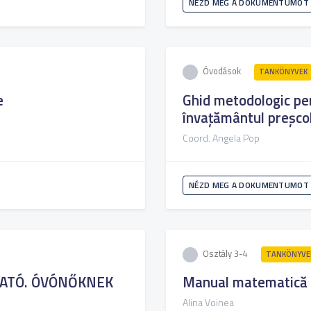
NÉZD MEG A DOKUMENTUMOT
Óvodások
TANKÖNYVEK
e
Ghid metodologic pen
învațământul preșco
Coord. Angela Pop
NÉZD MEG A DOKUMENTUMOT
Osztály 3-4
TANKÖNYVE
TATÓ. ÓVÓNŐKNEK
Manual matematică c
Alina Voinea