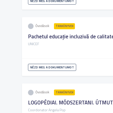
NÉZD MEG A DOKUMENTUMOT
Óvodások
TANKÖNYVEK
Pachetul educație incluzivă de calitat
UNICEF
NÉZD MEG A DOKUMENTUMOT
Óvodások
TANKÖNYVEK
LOGOPÉDIAI. MÓDSZERTANI. ÚTMU
Coordonator Angela Pop