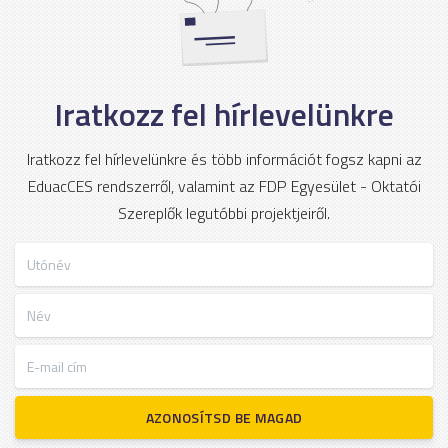
Iratkozz fel hírlevelünkre
Iratkozz fel hírlevelünkre és több információt fogsz kapni az
EduacCES rendszerről, valamint az FDP Egyesület - Oktatói
Szereplők legutóbbi projektjeiről.
Utónév
Név
E-mail cím
AZONOSÍTSD BE MAGAD