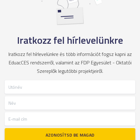
Iratkozz fel hírlevelünkre
Iratkozz fel hírlevelünkre és több információt fogsz kapni az
EduacCES rendszerről, valamint az FDP Egyesület - Oktatói
Szereplők legutóbbi projektjeiről.
Utónév
Név
E-mail cím
AZONOSÍTSD BE MAGAD