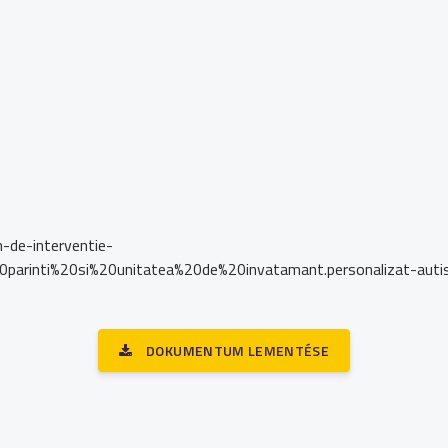
n-de-interventie-
parinti%20si%20unitatea%20de%20invatamant.personalizat-aut
DOKUMENTUM LEMENTÉSE