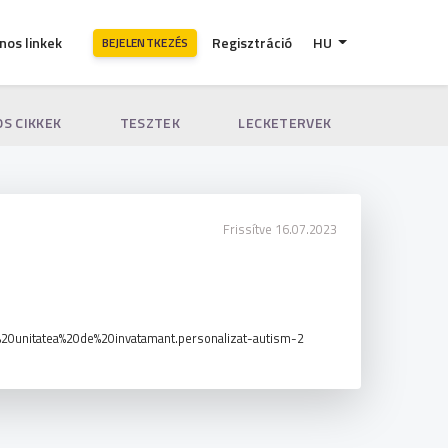
nos linkek
Regisztráció
HU
BEJELENTKEZÉS
S CIKKEK
TESZTEK
LECKETERVEK
Frissítve 16.07.2023
i%20unitatea%20de%20invatamant.personalizat-autism-2