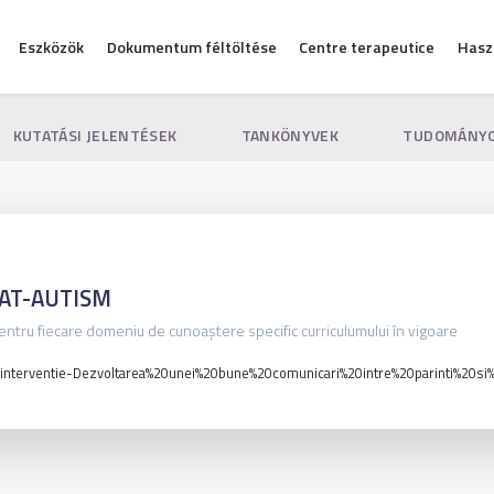
Eszközök
Dokumentum féltöltése
Centre terapeutice
Hasz
KUTATÁSI JELENTÉSEK
TANKÖNYVEK
TUDOMÁNYO
AT-AUTISM
pentru fiecare domeniu de cunoaștere specific curriculumului în vigoare
-de-interventie-Dezvoltarea%20unei%20bune%20comunicari%20intre%20parinti%20s