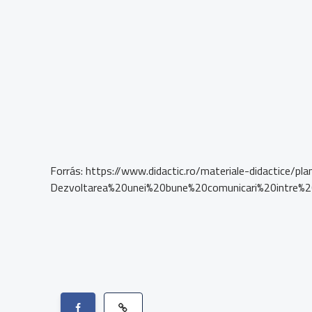
Forrás: https://www.didactic.ro/materiale-didactice/pla
Dezvoltarea%20unei%20bune%20comunicari%20intre%20