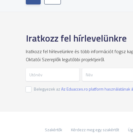
Iratkozz fel hírlevelünkre
Iratkozz fel hírlevelünkre és több információt fogsz k
Oktatói Szereplők legutóbbi projektjeiről.
Utónév
Név
Belegyezek az
Az Eduacces.ro platform használatának ál
Szakértők
Kérdezz meg egy szakértőt
Üg