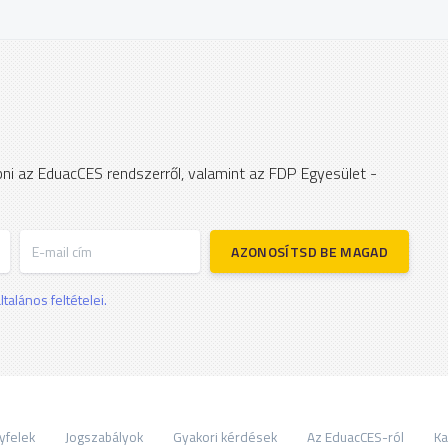
apni az EduacCES rendszerről, valamint az FDP Egyesület -
E-mail cím
AZONOSÍTSD BE MAGAD
talános feltételei.
yfelek
Jogszabályok
Gyakori kérdések
Az EduacCES-ról
Ka