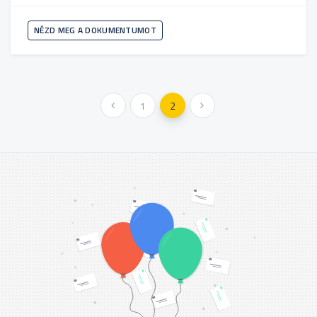
NÉZD MEG A DOKUMENTUMOT
« Előző
1
2
Következő »