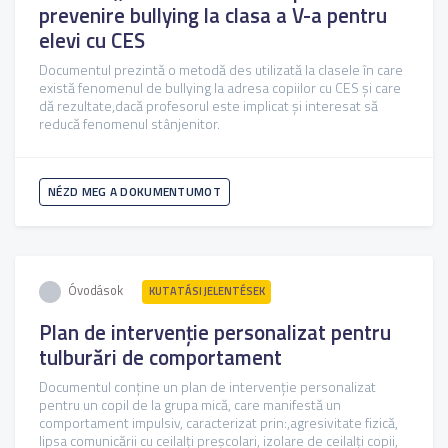
prevenire bullying la clasa a V-a pentru
elevi cu CES
Documentul prezintă o metodă des utilizată la clasele în care
există fenomenul de bullying la adresa copiilor cu CES și care
dă rezultate,dacă profesorul este implicat și interesat să
reducă fenomenul stânjenitor.
NÉZD MEG A DOKUMENTUMOT
Óvodások
KUTATÁSI JELENTÉSEK
Plan de intervenție personalizat pentru
tulburări de comportament
Documentul conține un plan de intervenție personalizat
pentru un copil de la grupa mică, care manifestă un
comportament impulsiv, caracterizat prin:,agresivitate fizică,
lipsa comunicării cu ceilalți preșcolari, izolare de ceilalți copii,