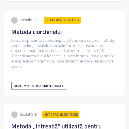
Osztály 1-2
KUTATÁSI JELENTÉSEK
Metoda ciorchinelui
Lucrarea prezintă câteva aspecte teoretice despre metoda
ciorchinelui și posibilitatea aplicării ei, în consolidarea
noțiunilor matematice, la clasa I și pentru elevii cu CES.
Această metodă s-a folosit cu succes în stabilirea cuvintelor
și expresiilor matematice, care determină folosirea adunării
sau[...]
NÉZD MEG A DOKUMENTUMOT
Osztat 5-8
KUTATÁSI JELENTÉSEK
Metoda ,,Intreabă" utilizată pentru