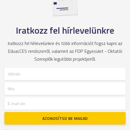
Iratkozz fel hírlevelünkre
Iratkozz fel hírlevelünkre és több információt fogsz kapni az
EduacCES rendszerről, valamint az FDP Egyesület - Oktatói
Szereplők legutóbbi projektjeiről.
Utónév
Név
E-mail cím
AZONOSÍTSD BE MAGAD