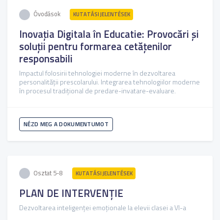
Óvodások
KUTATÁSI JELENTÉSEK
Inovația Digitala în Educatie: Provocări și
soluții pentru formarea cetățenilor
responsabili
Impactul folosirii tehnologiei moderne în dezvoltarea
personalității prescolarului. Integrarea tehnologiilor moderne
în procesul tradițional de predare-invatare-evaluare.
NÉZD MEG A DOKUMENTUMOT
Osztat 5-8
KUTATÁSI JELENTÉSEK
PLAN DE INTERVENȚIE
Dezvoltarea inteligenței emoționale la elevii clasei a VI-a