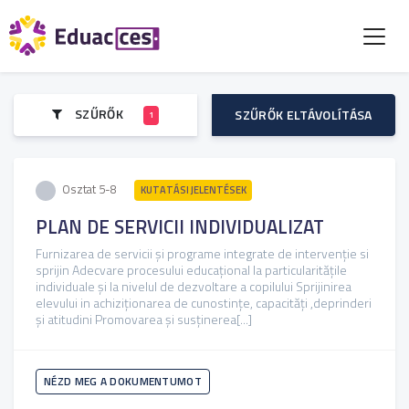
SZŰRŐK
SZŰRŐK ELTÁVOLÍTÁSA
1
Osztat 5-8
KUTATÁSI JELENTÉSEK
PLAN DE SERVICII INDIVIDUALIZAT
Furnizarea de servicii și programe integrate de intervenție si
sprijin Adecvare procesului educațional la particularitățile
individuale și la nivelul de dezvoltare a copilului Sprijinirea
elevului in achiziționarea de cunostințe, capacități ,deprinderi
și atitudini Promovarea și susținerea[...]
NÉZD MEG A DOKUMENTUMOT