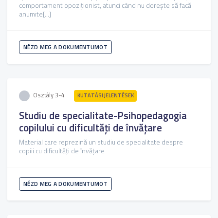
comportament opoziționist, atunci când nu dorește să facă
anumite[...]
NÉZD MEG A DOKUMENTUMOT
Osztály 3-4
KUTATÁSI JELENTÉSEK
Studiu de specialitate-Psihopedagogia
copilului cu dificultăți de învățare
Material care reprezină un studiu de specialitate despre
copiii cu dificultăți de învățare
NÉZD MEG A DOKUMENTUMOT