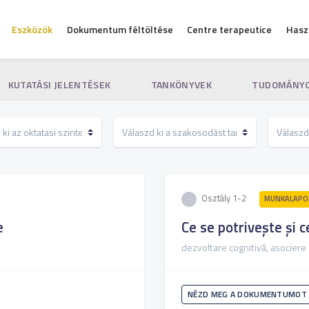
Eszközök
Dokumentum féltöltése
Centre terapeutice
Hasz
KUTATÁSI JELENTÉSEK
TANKÖNYVEK
TUDOMÁNYO
Osztály 1-2
MUNKALAPOK
e
Ce se potrivește și c
dezvoltare cognitivă, asociere
NÉZD MEG A DOKUMENTUMOT