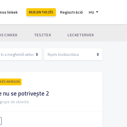
nos linkek
Regisztráció
HU
BEJELENTKEZÉS
S CIKKEK
TESZTEK
LECKETERVEK
 ÉS ANYAGOK
e nu se potrivește 2
 grupe de obiecte