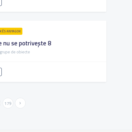
 ÉS ANYAGOK
e nu se potrivește 8
 grupe de obiecte
179
Következő »