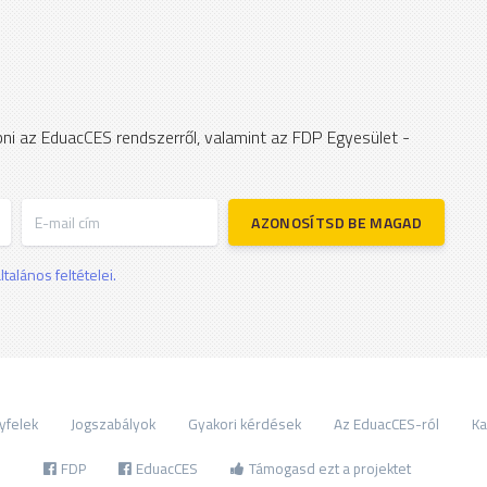
apni az EduacCES rendszerről, valamint az FDP Egyesület -
E-mail cím
AZONOSÍTSD BE MAGAD
talános feltételei.
yfelek
Jogszabályok
Gyakori kérdések
Az EduacCES-ról
Ka
FDP
EduacCES
Támogasd ezt a projektet