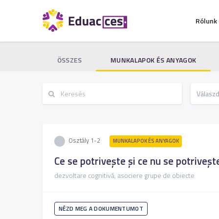
Rólunk
ÖSSZES
MUNKALAPOK ÉS ANYAGOK
Osztály 1-2
MUNKALAPOK ÉS ANYAGOK
Ce se potrivește și ce nu se potriveșt
dezvoltare cognitivă, asociere grupe de obiecte
NÉZD MEG A DOKUMENTUMOT