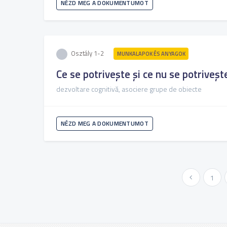
NÉZD MEG A DOKUMENTUMOT
Osztály 1-2
MUNKALAPOK ÉS ANYAGOK
Ce se potrivește și ce nu se potriveșt
dezvoltare cognitivă, asociere grupe de obiecte
NÉZD MEG A DOKUMENTUMOT
« Előző
1