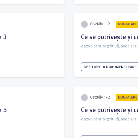
Osztály 1-2
MUNKALAPOK
e 3
Ce se potrivește și c
dezvoltare cognitivă, asociere
NÉZD MEG A DOKUMENTUMOT
Osztály 1-2
MUNKALAPOK
e 5
Ce se potrivește și c
dezvoltare cognitivă, asociere