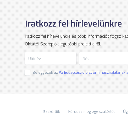
Iratkozz fel hírlevelünkre
Iratkozz fel hírlevelünkre és több információt fogsz k
Oktatói Szereplők legutóbbi projektjeiről.
Utónév
Név
Belegyezek az
Az Eduacces.ro platform használatának ál
Szakértők
Kérdezz meg egy szakértőt
Üg