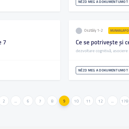
NÉZD MEG A DOKUMENTUMOT
Osztály 1-2
MUNKALAPOK
e 7
Ce se potrivește și c
dezvoltare cognitivă, asociere
NÉZD MEG A DOKUMENTUMOT
2
...
6
7
8
9
10
11
12
...
178